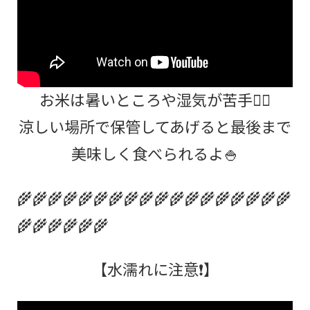
お米は暑いところや湿気が苦手🙅‍♂️
涼しい場所で保管してあげると最後まで
美味しく食べられるよ🍚
🌾🌾🌾🌾🌾🌾🌾🌾🌾🌾🌾🌾🌾🌾🌾🌾🌾🌾
🌾🌾🌾🌾🌾🌾
【水濡れに注意❗】