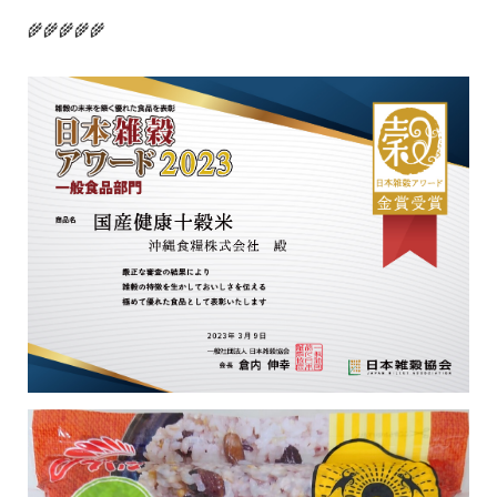
🌾🌾🌾🌾🌾