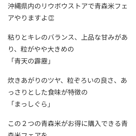
沖縄県内の
リウボウストアで青森米フェ
ア
やりますよ👏
粘りとキレのバランス、
上品な甘みがあ
り、
粒がやや大きめの
「青天の霹靂」
炊きあがりのツヤ、
粒ぞろいの良さ、
あ
っさりとした食味が特徴の
「まっしぐら」
この２つの青森米がお得に購入できる青
森米フェアを