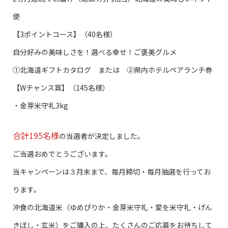
便
【3ポイントコース】（40名様）
自分好みの美味しさを！選べる幸せ！ご褒美グルメ
①北海道ギフトカタログ または ②県内ホテルペアランチ券
【Wチャンス賞】（145名様）
・金芽米守礼3kg
合計195名様
の当選者が決定しました。
ご当選おめでとうございます。
当キャンペーンは３月末まで、毎月締切・毎月抽選を行ってお
ります。
沖食の北海道米（ゆめぴりか・金芽米守礼・愛を米守礼・げん
きぼし・玄米）をご購入の上、たくさんのご応募をお待ちして